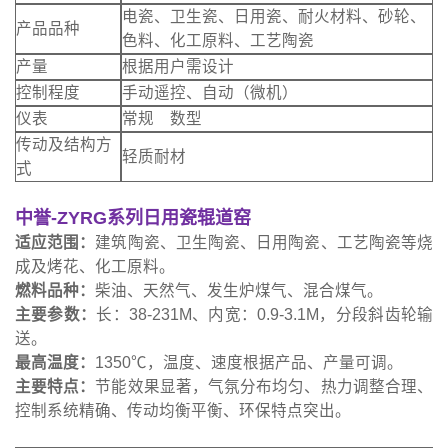
电瓷、卫生瓷、日用瓷、耐火材料、砂轮、
产品品种
色料、化工原料、工艺陶瓷
产量
根据用户需设计
控制程度
手动遥控、自动（微机）
仪表
常规 数型
传动及结构方
轻质耐材
式
中誉-ZYRG系列日用瓷辊道窑
适应范围：
建筑陶瓷、卫生陶瓷、日用陶瓷、工艺陶瓷等烧
成及烤花、化工原料。
燃料品种：
柴油、天然气、发生炉煤气、混合煤气。
主要参数：
长：38-231M、内宽：0.9-3.1M，分段斜齿轮输
送。
最高温度：
1350℃，温度、速度根据产品、产量可调。
主要特点：
节能效果显著，气氛分布均匀、热力调整合理、
控制系统精确、传动均衡平衡、环保特点突出。