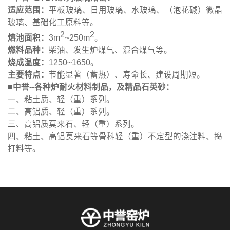
适应范围：
平板玻璃、日用玻璃、水玻璃、（泡花碱）微晶
玻璃、基础化工原料等。
2
2
熔池面积：
3m
~250m
。
燃料品种：
柴油、发生炉煤气、混合煤气等。
烧成温度：
1250~1650。
主要特点：
节能显著（蓄热）、寿命长、建设周期短。
■
中誉--各种炉耐火材料制品，及精品石英砂：
一、粘土质、轻（重）系列。
二、高铝质、轻（重）系列。
三、高铝质莫来石、轻（重）系列。
四、粘土、高铝莫来石等骨科轻（重）不定型的浇注料、捣
打料等。