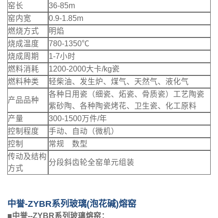
窑长
36-85m
窑内宽
0.9-1.85m
燃烧方式
明焰
烧成温度
780-1350℃
烧成周期
1-7小时
燃料消耗
1200-2000大卡/kg瓷
燃料种类
轻柴油、发生炉、煤气、天然气、液化气
各种日用瓷（细瓷、炻瓷、骨质瓷）工艺陶瓷
产品品种
紫砂陶、各种陶瓷烤花、卫生瓷、化工原料
产量
300-1500万件/年
控制程度
手动、自动（微机）
控制
常规 数型
传动及结构
分段斜齿轮全窑单元组装
方式
中誉-ZYBR系列玻璃(泡花碱)熔窑
■
中誉--ZYBR系列玻璃熔窑：