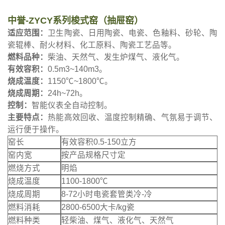
中誉-ZYCY系列梭式窑（抽屉窑）
适应范围：
卫生陶瓷、日用陶瓷、电瓷、色釉料、砂轮、陶
瓷辊棒、耐火材料、化工原料、陶瓷工艺品等。
燃料品种：
柴油、天然气、发生炉煤气、液化气。
有效容积：
0.5m3~140m3。
烧成温度：
1150℃~1800℃。
烧成周期：
24h~72h。
控制：
智能仪表全自动控制。
主要特点：
热能高效回收、温度控制精确、气氛易于调节、
运行便于操作。
窑长
有效容积0.5-150立方
窑内宽
按产品规格尺寸定
燃烧方式
明焰
烧成温度
1100-1800℃
烧成周期
8-72小时电瓷套管类冷-冷
燃料消耗
2800-6500大卡/kg瓷
燃料种类
轻柴油、煤气、液化气、天然气