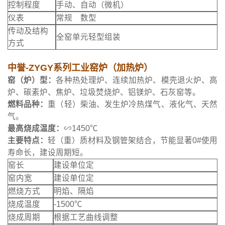
控制程度
手动、自动（微机）
仪表
常规 数型
传动及结构
全窑单元轻型组装
方式
中誉-ZYGY系列工业窑炉（加热炉）
窑（炉）型：
各种热处理炉、连续加热炉、模壳退火炉、高
炉、碳素炉、焦炉、垃圾焚烧炉、铝镁炉、石灰窑等。
燃料品种：
重（轻）柴油、发生炉冷热煤气、液化气、天然
气。
最高烧成温度：
∽1450℃
主要特点：
轻（重）质材料及钢管架结合，节能显著0#使用
寿命长，建设周期短。
窑长
建设单位定
窑内宽
建设单位定
燃烧方式
明焰、隔焰
烧成温度
-1500℃
烧成周期
根据工艺曲线调整