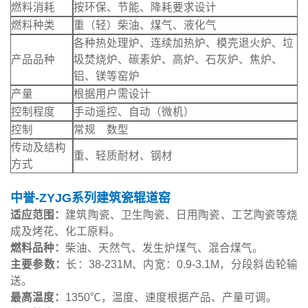
燃料消耗
按环保、节能、降耗要求设计
燃料种类
重（轻）柴油、煤气、液化气
各种热处理炉、连续加热炉、模壳退火炉、垃
产品品种
圾焚烧炉、碳素炉、高炉、石灰炉、焦炉、
铝、镁等窑炉
产量
根据用户需设计
控制程度
手动遥控、自动（微机）
控制
常规 数型
传动及结构
重、轻质耐材、钢材
方式
中誉-ZYJG系列建筑瓷辊道窑
适应范围：
建筑陶瓷、卫生陶瓷、日用陶瓷、工艺陶瓷等烧
成及烤花、化工原料。
燃料品种：
柴油、天然气、发生炉煤气、混合煤气。
主要参数：
长：38-231M、内宽：0.9-3.1M，分段斜齿轮输
送。
最高温度：
1350℃，温度、速度根据产品、产量可调。