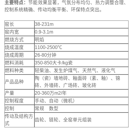
主要特点：
节能效果显著，气氛分布均匀、热力调整合理、
控制系统精确、传动均衡平衡、环保特点突出。
窑长
38-231m
窑内宽
0.9-3.1m
燃烧方式
明焰
烧成温度
1100-2500℃
烧成周期
26-80分钟
燃料消耗
350-850大卡/kg瓷
燃料种类
轻柴油、发生炉煤气、天然气、液化气
陶（瓷）墙地砖、釉面砖（素、釉）、锦
产品品种
砖、外墙砖、广场砖、玻化砖
产量
20-360万m2/年
控制程度
手动、自动（微机）
控制
常规 数型
传动及结构方
齿轮、链轮、全窑单元组装
式