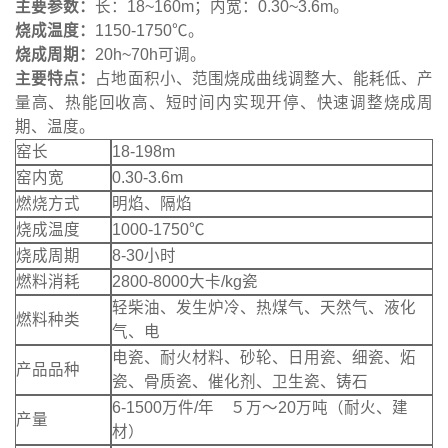
主要参数：
长：18~160m；内宽：0.30~3.6m。
烧成温度：
1150-1750℃。
烧成周期：
20h~70h可调。
主要特点：
占地面积小、范围烧成曲线调整大、能耗低、产
量高、热能回收高、短时间内实现开停、快速调整烧成周
期、温度。
窑长
18-198m
窑内宽
0.30-3.6m
燃烧方式
明焰、隔焰
烧成温度
1000-1750℃
烧成周期
8-30小时
燃料消耗
2800-8000大卡/kg瓷
轻柴油、发生炉冷、热煤气、天然气、液化
燃料种类
气、电
电瓷、耐火材料、砂轮、日用瓷、细瓷、炻
产品品种
瓷、骨质瓷、催化剂、卫生瓷、铸石
6-1500万件/年 ５万～20万吨（耐火、建
产量
材）